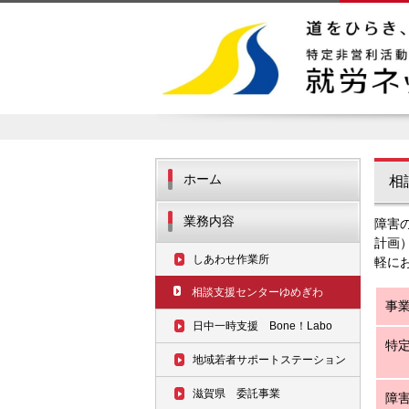
ホーム
相
業務内容
障害
計画
しあわせ作業所
軽に
相談支援センターゆめぎわ
事
日中一時支援 Bone！Labo
特定
地域若者サポートステーション
滋賀県 委託事業
障害