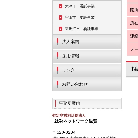
大津市 委託事業
開
守山市 委託事業
所
東近江市 委託事業
連
法人案内
メ
採用情報
相
リンク
お問い合わせ
事務所案内
特定非営利活動法人
就労ネットワーク滋賀
〒520-3234